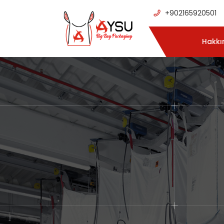
+902165920501
Hakkı