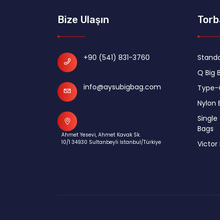
Bize Ulaşın
Torb
+90 (541) 831-3760
Standa
Q Big 
info@aysubigbag.com
Type-
Nylon 
Single
Bags
Ahmet Yesevi, Ahmet Kavak Sk.
10/1 34930 Sultanbeyli İstanbul/Türkiye
Victor