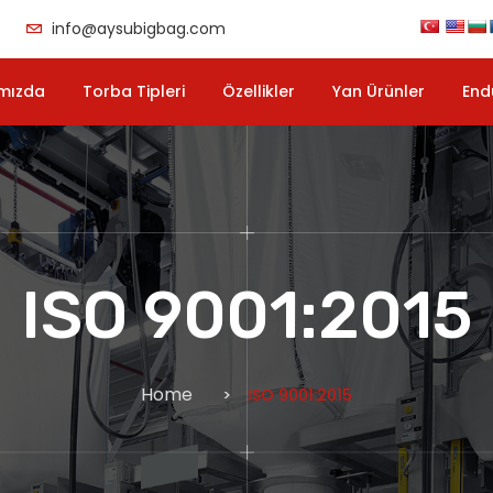
info@aysubigbag.com
mızda
Torba Tipleri
Özellikler
Yan Ürünler
End
ISO 9001:2015
Home
ISO 9001:2015