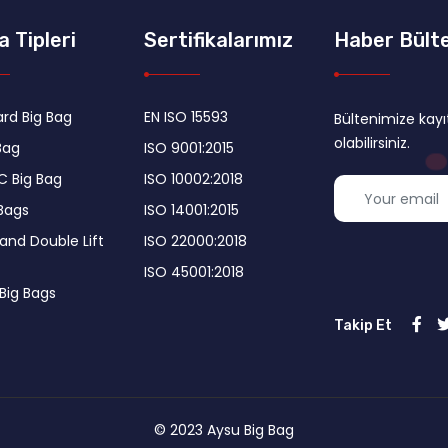
a Tipleri
Sertifikalarımız
Haber Bült
rd Big Bag
EN ISO 15593
Bültenimize kayıt
olabilirsiniz.
Bag
ISO 9001:2015
C Big Bag
ISO 10002:2018
Bags
ISO 14001:2015
 and Double Lift
ISO 22000:2018
ISO 45001:2018
 Big Bags
Takip Et
© 2023 Aysu Big Bag